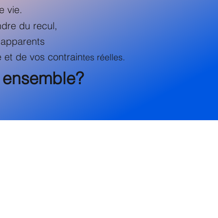
e vie.
re du recul,
s apparents
e et de vos contrain
tes réelles.
s ensemble?