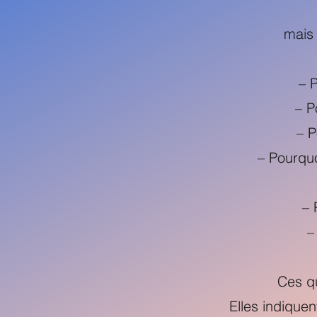
mais
– 
– P
– P
– Pourquo
– 
–
Ces qu
Elles indique