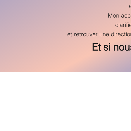
Mon acc
clarif
et retrouver une directio
Et si no