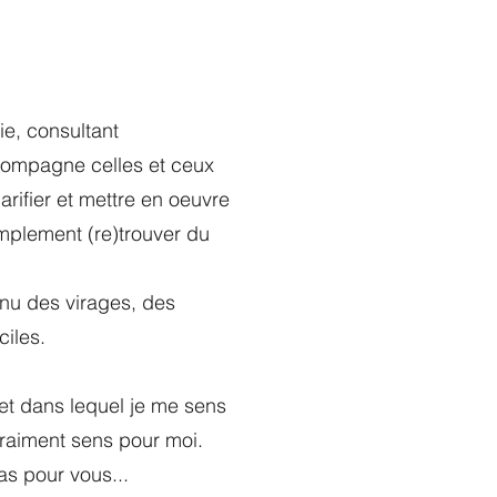
e, consultant
compagne celles et ceux
larifier et mettre en oeuvre
simplement (re)trouver du
nnu des virages, des
ciles.
ojet dans lequel je me sens
t vraiment sens pour moi.
cas pour vous...