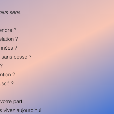
plus sens
.
rendre ?
lation ?
années ?
l sans cesse ?
 ?
ention ?
ussé ?
votre part.
 vivez aujourd’hui