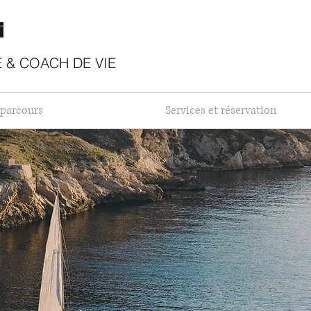
i
​
 & COACH DE VIE
parcours
Services et réservation