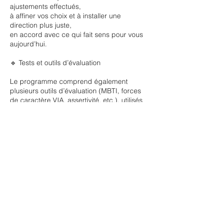
ajustements effectués,
à affiner vos choix et à installer une
direction plus juste,
en accord avec ce qui fait sens pour vous
aujourd’hui.
🔹 Tests et outils d’évaluation
Le programme comprend également
plusieurs outils d’évaluation (MBTI, forces
de caractère VIA, assertivité, etc.), utilisés
comme supports de réflexion, et non
comme des étiquettes.
Ces tests sont réalisés en dehors des
séances, par échange d’emails, afin de
préserver pleinement le temps
d’accompagnement.
🔹 Modalités pratiques
Le règlement du programme est effectué
au début de l’accompagnement.