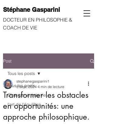
Stéphane Gasparini
​
DOCTEUR EN PHILOSOPHIE &
COACH DE VIE
Post
Tous les posts
stephanegasparini1
Tous les posts
8 sept. 2024
4 min de lecture
Transformer les obstacles
Changement de vie
en opportunités: une
l'art de l'équilibre
approche philosophique.