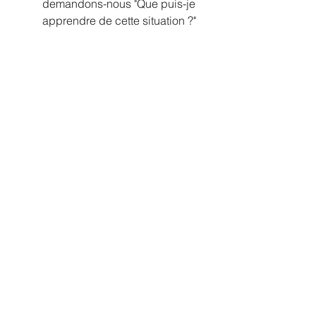
demandons-nous "Que puis-je 
apprendre de cette situation ?"
Conclusion
L’obstacle, loin d’être destructeur, 
révèle notre capacité à nous 
adapter, à réfléchir et à grandir. En 
l'acceptant, en changeant notre 
perception, et en agissant, nous 
pouvons transcender les 
circonstances.
Que ce soit à travers la 
persévérance de Django Reinhardt, 
la philosophie stoïcienne, ou la 
liberté selon Sartre, il est clair que 
nous sommes responsables de 
notre réaction face aux épreuves. 
C’est dans ces moments que nous 