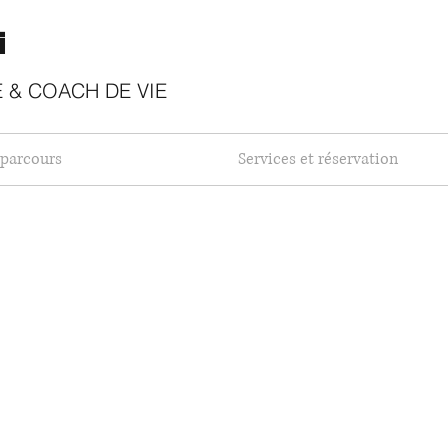
i
​
 & COACH DE VIE
parcours
Services et réservation