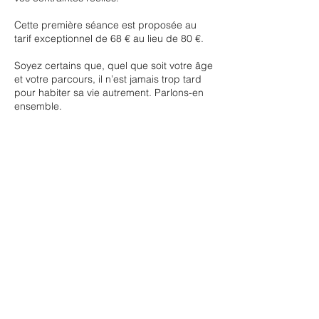
Cette première séance est proposée au
tarif exceptionnel de 68 € au lieu de 80 €.
Soyez certains que, quel que soit votre âge
et votre parcours, il n’est jamais trop tard
pour habiter sa vie autrement. Parlons-en
ensemble.
Stéphane Gasparini
PS : La séance peut être réservée et réglée
directement sur le site en cliquant sur «
Réserver », ou par téléphone au 07 68 34
26 89.
Politique d'annulation
Pour annuler ou reporter, merci de me
contacter au moins 24 heures à l'avance.