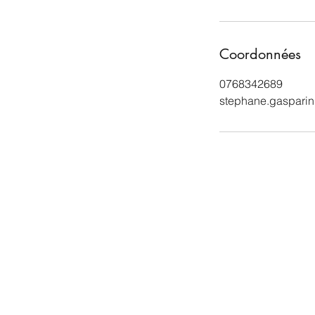
Coordonnées
0768342689
stephane.gaspari