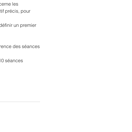
cerne les
if précis, pour
éfinir un premier
urrence des séances
e 10 séances