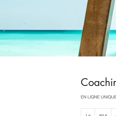
Coachin
EN LIGNE UNIQU
89
euros
1 h
1
89 €