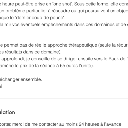
heure peut-être prise en "one shot". Sous cette forme, elle con
n problème particulier à résoudre ou qui poursuivent un object
nque le "dernier coup de pouce".
claircir vos éventuels empêchements dans ces domaines et de d
ne permet pas de réelle approche thérapeutique (seule la réc
es résultats dans ce domaine).
s approfondi, je conseille de se diriger ensuite vers le Pack d
ramène le prix de la séance à 65 euros l'unité).
r échanger ensemble.
ulation
porter, merci de me contacter au moins 24 heures à l'avance.